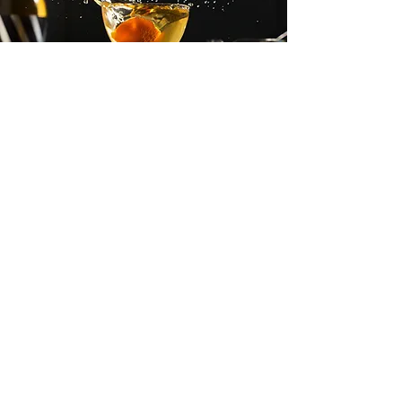
Cocktailfotografie
Een goed drankje verdient meer
dan alleen een mooie foto.
Ik fotografeer cocktails en
dranken zoals ze echt zijn, met
aandacht voor kleur, licht, textuur
en sfeer. Zonder te overstylen,